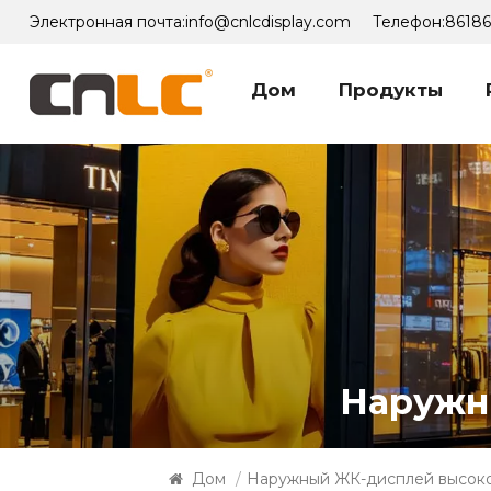
Электронная почта:
info@cnlcdisplay.com
Телефон:
8618
Дом
Продукты
Наружн
Дом
/
Наружный ЖК-дисплей высоко