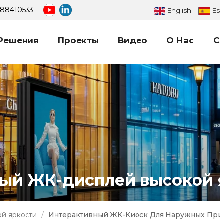
688410533
English
Es
Решения
Проекты
Видео
О Нас
С
Большой Светодиодный Рекламный Щит
Наружный Светодиодный Цифровой Рекламный Щит
ый ЖК-дисплей высокой 
й яркости
/
Интерактивный ЖК-Киоск Для Наружных При