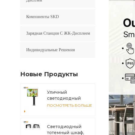
Дисплей
Компоненты SKD
Зарядная Станция С ЖК-Дисплеем
Индивидуальные Решения
Новые Продукты
Уличный
светодиодный
рекламный щит
ПОСМОТРЕТЬ БОЛЬШЕ
4x3 м IP56
Светодиодный
тотемный шкаф,