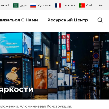
pañol
عربي
Русский
Français
Português
вязаться С Нами
Ресурсный Центр
яркости
ложений, Алюминиевая Конструкция.