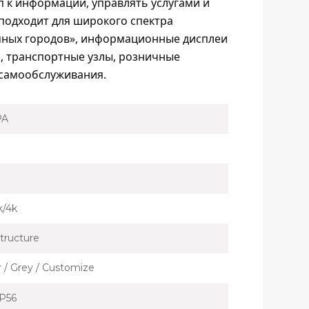
п к информации, управлять услугами и
подходит для широкого спектра
мных городов», информационные дисплеи
и, транспортные узлы, розничные
 самообслуживания.
PA
k/4k
tructure
er / Grey / Customize
IP56