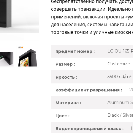
беспрепятственно получать досту
совершать транзакции. Идеально 
применений, включая проекты «у
для населения, системы навигаци
торговые точки и уличные киоски
LC-OU-165-
предмет номер :
Customize
Размер :
3500 cd/m²
Яркость :
2
коэффициент разрешения :
Aluminum S
Материал :
Black / Silv
Цвет :
Водонепроницаемый класс :