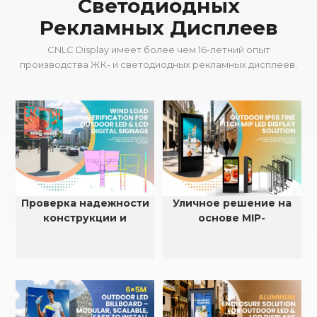
Светодиодных
Рекламных Дисплеев
CNLC Display имеет более чем 16-летний опыт
производства ЖК- и светодиодных рекламных дисплеев.
Проверка надежности
Уличное решение на
конструкции и
основе MIP-
устойчивости к
светодиодов с малым
ветровой нагрузке для
шагом пикселя, степень
наружных
защиты IP66.
светодиодных и ЖК-
дисплеев.