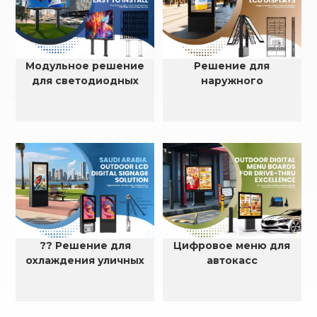
Модульное решение
Решение для
для светодиодных
наружного
рекламных щитов
светодиодного корпуса
размером 6×5 м
?? Решение для
Цифровое меню для
охлаждения уличных
автокасс
ЖК-дисплеев в
Саудовской Аравии