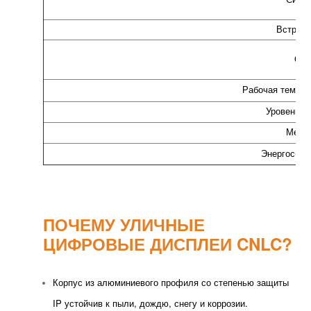
Встроен
Обн
Рабочая темпе
Уровень в
Мето
Энергосбер
ПОЧЕМУ УЛИЧНЫЕ
ЦИФРОВЫЕ ДИСПЛЕИ CNLC?
Корпус из алюминиевого профиля со степенью защиты
IP устойчив к пыли, дождю, снегу и коррозии.