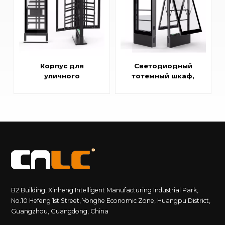
Корпус для
Светодиодный
уличного
тотемный шкаф,
светодиодного
алюминиевый
дисплея –
профиль,
открывающаяся
антикоррозийный,
сбоку
с системой
алюминиевая рама,
охлаждения
улучшенное
охлаждение
B2 Building, Xinheng Intelligent Manufacturing Industrial Park,
No.10 Hefeng 1st Street, Yonghe Economic Zone, Huangpu District,
Guangzhou, Guangdong, China