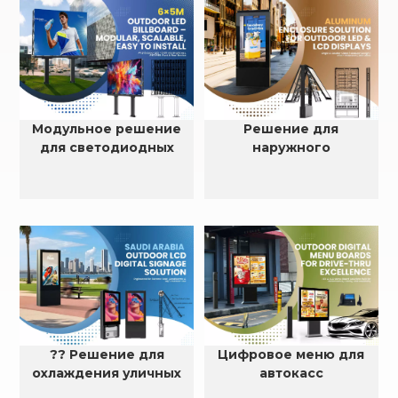
дисплеев.
Модульное решение
Решение для
для светодиодных
наружного
рекламных щитов
светодиодного корпуса
размером 6×5 м
?? Решение для
Цифровое меню для
охлаждения уличных
автокасс
ЖК-дисплеев в