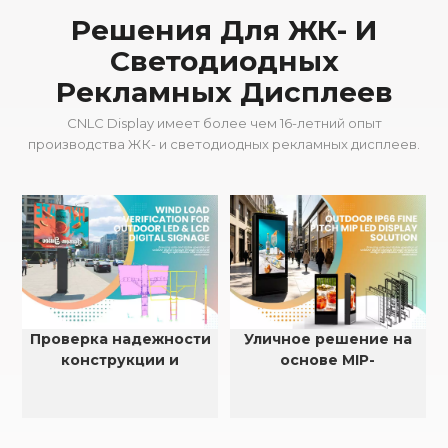
Решения Для ЖК- И
Светодиодных
Рекламных Дисплеев
CNLC Display имеет более чем 16-летний опыт
производства ЖК- и светодиодных рекламных дисплеев.
Проверка надежности
Уличное решение на
конструкции и
основе MIP-
устойчивости к
светодиодов с малым
ветровой нагрузке для
шагом пикселя, степень
наружных
защиты IP66.
светодиодных и ЖК-