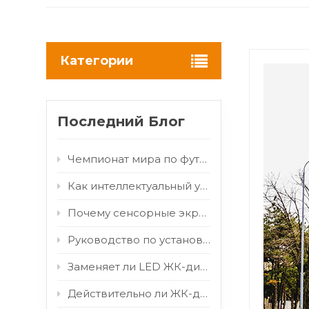
Категории
Последний Блог
Чемпионат мира по футболу 2026: как наружные светодиодные/ЖК-экраны превращают поток болельщиков в рекламный ресурс для бренда.
Как интеллектуальный удаленный мониторинг снижает затраты на обслуживание наружных цифровых вывесок
Почему сенсорные экраны для наружного использования выходят из строя и как их починить
Руководство по установке цифровых информационных табло в аэропорту: внутренние ЖК-дисплеи-тотемы для терминалов с высокой проходимостью.
Заменяет ли LED ЖК-дисплеи? Почему технологии COB и MIP стимулируют рыночные изменения?
Действительно ли ЖК-дисплеи для наружного применения выдерживают прямые солнечные лучи? Подтверждено испытаниями на ИК-излучение мощностью 800 Вт/м².