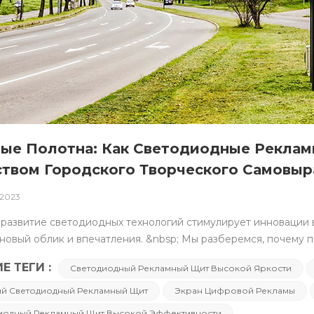
ые Полотна: Как Светодиодные Рекла
твом Городского Творческого Самовы
 2023
ает светодиодной технологии уникальные преимущества, в том числе Высокая эффективность, длительный срок службы, быстрое реагирование и компактность. &nbsp; В сфере наружной рекламы эти характеристики предоставляют создателям большую свободу дизайна и расширяют возможности для повышения эффективности рекламы. &nbsp; &nbsp; Влияние яркости и разрешения: как обеспечить хорошую видимость в различных условиях освещения? &nbsp; В наружной рекламе, яркость и разрешениеКлючевые факторы, определяющие эффективность светодиодных рекламных щитов. &nbsp; Высокая яркость гарантирует, что светодиодная реклама останется четкой при ярком солнечном свете в течение дня, а высокое разрешение гарантирует детальное представление рекламного контента. &nbsp; Оба фактора работают вместе, обеспечивая хорошую видимость светодиодных наружных рекламных щитов при различных условиях освещения. &nbsp; При ярком солнечном свете традиционные рекламные щиты могут выглядеть размытыми из-за отражений и преломления света. Используя преимущество высокой яркости, светодиодные рекламные щиты сохраняют четкость изображения даже при ярком освещении, гарантируя четкое донесение рекламной информации до аудитории. &nbsp; &nbsp; &nbsp; &nbsp; &nbsp;Устойчивость к атмосферным воздействиям и водонепроницаемость: как светодиодные уличные рекламные щиты справляются с различными погодными условиями? &nbsp; Наружная реклама находится под значительным влиянием природных факторов окружающей среды, поэтому устойчивость к атмосферным воздействиям и гидроизоляция рекламных щитов имеют решающее значение. &nbsp; В светодиодных наружных рекламных щитах используются специальные методы герметизации и материалы, устойчивые к дождю, солнечному свету, ветру и песку, а также другим естественным эрозионным элементам. &nbsp; Устойчивость к погодным условиям обеспечивает нормальную работу рекламных щитов в различных погодных условиях, будь то жаркое лето или холодная зима. &nbsp; Устойчивость к погодным условиям не только продлевает срок службы светодиодных рекламных щитов, но и предоставляет рекламодателям более стабильную и надежную рекламную платформу. &nbsp; &nbsp; &nbsp; &nbsp; II. Дизайн и креативная интеграция светодиодных технологий в рекламу &nbsp; &nbsp; Как светодиодные технологии меняют подход к разработке рекламы? &nbsp; Благодаря новым технологиям светодиодная технология стала ключевой силой в рекламном дизайне, предлагая более высокую яркость и четкость, создавая уникальное творческое пространство для дизайнеров и переопределяя выражение наружной рекламы. &nbsp; Рекомендации по проектированию светодиодных рекламных щитов для наружной установки. &nbsp; &bull; Яркость и контрастность: Обеспечение четкости как днем, так и ночью. &nbsp; &nbsp; &bull; Цвет и температура: выбор цветов и температур, подходящих для различных погодных условий. &nbsp; &nbsp; &bull; Динамические эффекты: Полное использование динамической природы светодиодов для создания привлекающих внимание эффектов. &nbsp; &nbsp; &bull; Качество текста и изображения: Обеспечение четкого и четкого представления информации на светодиодном экране. &nbsp; &nbsp; &nbsp; &nbsp; Как привлечь внимание пешеходов и транспортных средств с помощью светодиодной рекламы? Создание светодиодных рекламных щитов в центре внимания. &nbsp; Благодаря креативному дизайну и разумному использованию светодиодной технологии: &nbsp; &bull; Креативный дизайн контента: Используйте уникальную графику, анимацию и увлекательные истории, чтобы заинтересовать пешеходов. &nbsp; &nbsp; &bull; Яркие цвета и световые эффекты: Использование цветов светодиодов и динамических эффектов для создания привлекательных визуальных эффектов. &nbsp; &nbsp; &bull; Четкая информация: Обеспечение краткости и понятности информации, что позволяет пешеходам и транспортным средствам быстро получить необходимую информацию. &nbsp; &nbsp; Светодиодные рекламные щиты благодаря технологическому развитию и инновациям в дизайне стали уникальной особенностью городских улиц, привлекая внимание зрителей и предоставляя рекламодателям новые средства продвижения. &nbsp; &nbsp; &nbsp; III. Энергоэффективность и экологическая устойчивость &nbsp; По сравнению с традиционными рекламными щитами, светодиодные наружные рекламные щиты отличаются выдающимися энергоэффективность. &nbsp; Традиционные методы освещения страдают от потерь энергии и высокого энергопотребления, в то время как низкое энергопотребление и высокая яркость светодиодной технологии поднимают использование энергии на новый уровень. &nbsp; С помощью светодиодов рекламодатели могут демонстрировать яркую и увлекательную рекламу с меньшими затратами на электроэнергию, предоставляя городам более энергоэффективные средства продвижения. &nbsp; Экологические технологии и материалы В светодиодных наружных рекламных щитах используется ряд экологических технологий и материалов для снижения негативного воздействия на окружающую среду: &nbsp; 1. Выбор материала: Использование перерабатываемых материалов снижает чрезмерную добычу природных ресурсов, а выбор экологически чистых материалов снижает нагрузку на окружающую среду в ходе производственного процесса. &nbsp; 2. Системы энергоменеджмента: Благодаря интеллектуальным системам управления энергопотреблением светодиодные рекламные щиты автоматически регулируют яркость и время работы в зависимости от реальных потребностей, сводя к минимуму ненужные потери энергии и обеспечивая интеллектуальное распределение и оптимальное использо
Е ТЕГИ :
Светодиодный Рекламный Щит Высокой Яркости
й Светодиодный Рекламный Щит
Экран Цифровой Рекламы
иодный Рекламный Щит Высокой Эффективности