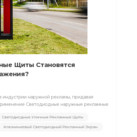
мные Щиты Становятся
ражения?
вание. &nbsp; 3. Высокая эффективность и длительный срок службы: Высокая эффективность светодиодной технологии снижает нагрузку на энергосистемы. Длительный срок службы и низкое энергопотребление способствуют модели устойчивого развития рекламной индустрии, сокращая растрату ресурсов. &nbsp; 4. Новый энергетический дизайн: Некоторые светодиодные рекламные щиты имеют конструкцию с нулевым уровнем выбросов, используют чистую энергию или интегрируют возобновляемые источники энергии, такие как солнечная энергия, чтобы сделать рекламные дисплеи более экологически чистыми. &nbsp; &nbsp; Интеграция энергоэффективности и инновационных экологических методов в проектирование и эксплуатацию светодиодных наружных рекламных щитов реализует концепцию зеленой рекламы, привнося в город сияющее и экологически чистое сияние. &nbsp; &nbsp; &nbsp; IV. Экономические и деловые преимущества &nbsp; При принятии бизнес-решений затраты и выгоды для бизнеса являются двумя решающими факторами. Светодиодные наружные рекламные щиты, благодаря своим выдающимся экономическим и деловым показателям, стали оптимальным решением для продвижения на рынке. &nbsp; Влияние затрат и расходов на техническое обслуживание &nbsp; Высокая эффективность и длительный срок службы светодиодной технологии дают светодиодным наружным рекламным щитам значительное преимущество с точки зрения затрат. По сравнению с традиционными рекламными щитами, светодиодные рекламные щиты потребляют меньше энергии и не требуют частой замены ламп, что значительно снижает затраты на техническое обслуживание. Это снижает эксплуатационные расходы рекламодателей и обеспечивает прочную основу для рентабельности бизнеса. &nbsp; Эффект продвижения рынка &nbsp; Светодиодные наружные рекламные щиты оказывают значительное влияние на продвижение на рынке для рекламодателей и местного бизнеса. Их высокая яркость и четкость гарантируют, что реклама будет привлекать внимание как днем, так и ночью, эффективно повышая узнаваемость бренда. &nbsp; Благодаря гибкому обновлению контента и персонализированной доставке светодиодные рекламные щиты повышают качество рекламы. Широкие возможности настройки функций предоставляют предприятиям более гибкую маркетинговую стратегию, способствуя более быстрому распространению бренда и большей выгоде для бизнеса. &nbsp; &nbsp; Светодиодные наружные рекламные щиты благодаря своей низкой стоимости, низким затратам на техническое обслуживание и эффективному продвижению на рынке стали идеальным выбором в бизнес-секторе. &nbsp; &nbsp; &nbsp; V. Светодиодные наружные рекламные щиты: взгляд на будущее &nbsp; Умный и интерактивный: Светодиодные рекламные щиты станут более интеллектуальными, предоставляя рекламодателям более точную информацию о рынке посредством сбора и анализа данных. Постоянные инновации в интерактивных технологиях сделают взаимодействие между рекламой и зрителями более ярким и увлекательным. &nbsp; Экологичные технологии: Промышленность продолжит изучать более экологически чистые светодиодные технологии и материалы для снижения негативного воздействия на окружающую среду. Использование чистой энергии и перерабатываемых материалов станет основным направлением будущего развития. &nbsp; Более высокая четкость и гибкость: Благодаря постоянному развитию светодиодных технологий рекламные экраны будут иметь более высокое разрешение, обеспечивая более четкое изображение. В то же время гибкие и настраиваемые формы и содержание сделают рекламу более креативной и привлекательной. &nbsp; &nbsp; &nbsp; &nbsp; VI. Заключение &nbsp; Светодиодные наружные рекламные щиты, благодаря своим преимуществам высокой яркости, четкости и разнообразия, стали изюминкой уличного рынка. &nbsp; Благодаря постоянным инновациям и
Светодиодные Уличные Рекламные Щиты
Алюминиевый Светодиодный Рекламный Экран