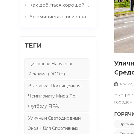
Как добиться хорошей читаемости наружных дисплеев при солнечном свете: роль защитного стекла и агростекла.
Алюминиевые или стальные корпуса: какая конструкция лучше подходит для наружных цифровых вывесок?
ТЕГИ
Уличн
Цифровая Наружная
Средс
Реклама (DOOH)
Nov 22,
Выставка, Посвященная
Быстрое развитие светодиодных технологий стимулирует инновации в индустрии наружной рекламы, придавая городам новый облик и впечатления. &nbsp; Мы разберемся, почему применение Светодиодные наружные рекламные щиты получил такое широкое распространение на городских улицах? &nbsp; Мы сосредоточимся на их глубоком влиянии в различных аспектах, таких как технологии, дизайн, экологическая устойчивость и бизнес. &nbsp; &nbsp; &nbsp; I. Основные принципы светодиодной технологии и ее применение в наружных рекламных щитах. &nbsp; &nbsp; Светодиод, полупроводниковое осветительное устройство, генерирует свет посредством рекомбинации электронов в полупроводниковых материалах, что устраняет необходимость в нитях накаливания в традиционных светоизлучающих устройствах. &nbsp; Этот фундаментальный принцип д
Чемпионату Мира По
Футболу FIFA.
ГОРЯЧИ
Уличный Светодиодный
Прочны
Экран Для Спортивных
Светод