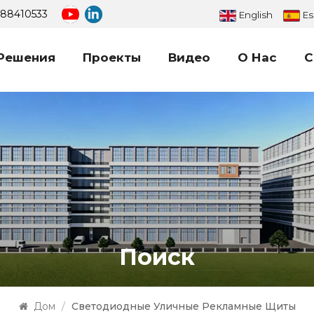
688410533
English
Es
Решения
Проекты
Видео
О Нас
С
Большой Светодиодный Рекламный Щит
Наружный Светодиодный Цифровой Рекламный Щит
Поиск
Дом
/
Светодиодные Уличные Рекламные Щиты