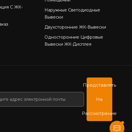
нция С ЖК-
Наружные Светодиодные
Вывески
аказ
Двухсторонние ЖК-Вывески
Односторонние Цифровые
Вывески ЖК-Дисплея
Представлять
На
Рассмотрение