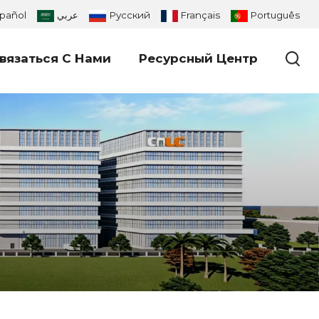
pañol
عربي
Русский
Français
Português
вязаться С Нами
Ресурсный Центр