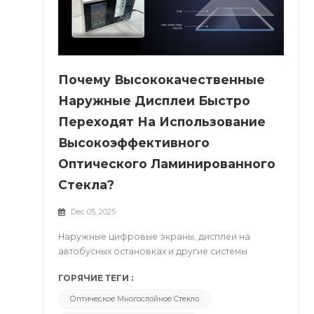
Почему Высококачественные
Наружные Дисплеи Быстро
Переходят На Использование
Высокоэффективного
Оптического Ламинированного
Стекла?
Dec 05, 2025
Наружные цифровые экраны, дисплеи на
автобусных остановках и другие системы
отображения информации для населения
ГОРЯЧИЕ ТЕГИ :
сегодня подвергаются все более суровым
условиям эксплуатации: интенсивному
Оптическое Многослойное Стекло
солнечному свету, постоянным высоким