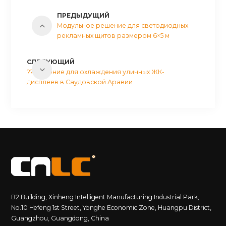
ПРЕДЫДУЩИЙ
Модульное решение для светодиодных
рекламных щитов размером 6×5 м
СЛЕДУЮЩИЙ
?? Решение для охлаждения уличных ЖК-
дисплеев в Саудовской Аравии
B2 Building, Xinheng Intelligent Manufacturing Industrial Park,
No.10 Hefeng 1st Street, Yonghe Economic Zone, Huangpu District,
Guangzhou, Guangdong, China