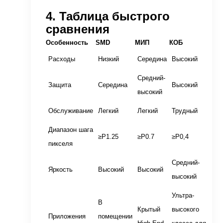
4. Таблица быстрого
сравнения
Особенность
SMD
МИП
КОБ
Расходы
Низкий
Середина
Высокий
Средний-
Защита
Середина
Высокий
высокий
Обслуживание
Легкий
Легкий
Трудный
Диапазон шага
≥P1.25
≥P0.7
≥P0,4
пикселя
Средний-
Яркость
Высокий
Высокий
высокий
Ультра-
В
Крытый
высокого
Приложения
помещении