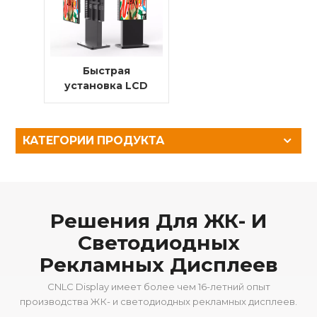
Быстрая
установка LCD
Тотем на
открытом
воздухе для
КАТЕГОРИИ ПРОДУКТА
проектов Smart
City | IP66 и IK10
Решения Для ЖК- И
Светодиодных
Рекламных Дисплеев
CNLC Display имеет более чем 16-летний опыт
производства ЖК- и светодиодных рекламных дисплеев.