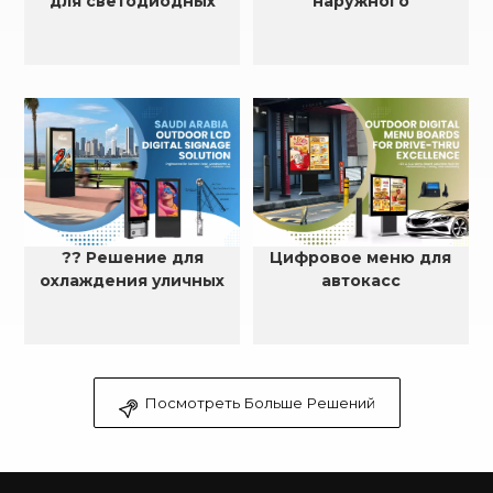
для светодиодных
наружного
рекламных щитов
светодиодного корпуса
размером 6×5 м
?? Решение для
Цифровое меню для
охлаждения уличных
автокасс
ЖК-дисплеев в
Саудовской Аравии
Посмотреть Больше Решений