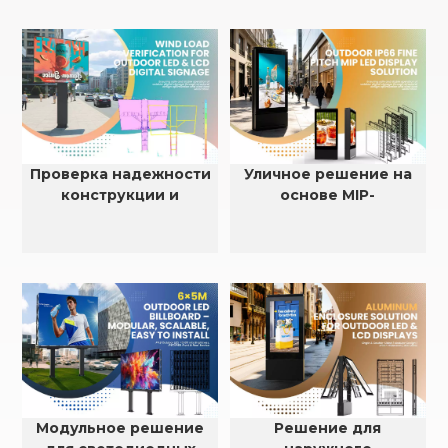
Проверка надежности
Уличное решение на
конструкции и
основе MIP-
устойчивости к
светодиодов с малым
ветровой нагрузке для
шагом пикселя, степень
наружных
защиты IP66.
светодиодных и ЖК-
дисплеев.
Модульное решение
Решение для