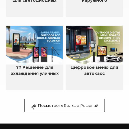
для светодиодных
наружного
рекламных щитов
светодиодного корпуса
размером 6×5 м
?? Решение для
Цифровое меню для
охлаждения уличных
автокасс
ЖК-дисплеев в
Саудовской Аравии
Посмотреть Больше Решений