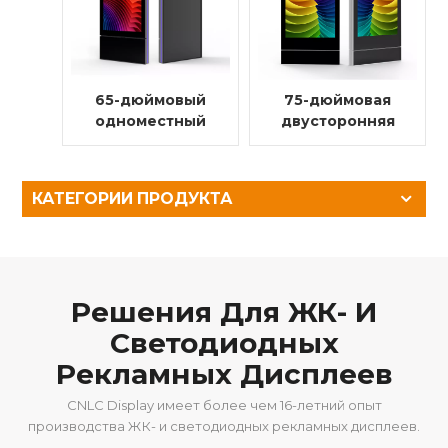
65-дюймовый
75-дюймовая
одноместный
двусторонняя
внутренний
цифровая
цифровой
вывеска с ЖК-
рекламный
дисплеем для
КАТЕГОРИИ ПРОДУКТА
дисплей (с
использования
боковой
в помещении
подсветкой)
Решения Для ЖК- И
Светодиодных
Рекламных Дисплеев
CNLC Display имеет более чем 16-летний опыт
производства ЖК- и светодиодных рекламных дисплеев.