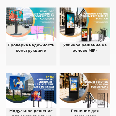
Проверка надежности
Уличное решение на
конструкции и
основе MIP-
устойчивости к
светодиодов с малым
ветровой нагрузке для
шагом пикселя, степень
наружных
защиты IP66.
светодиодных и ЖК-
дисплеев.
Модульное решение
Решение для