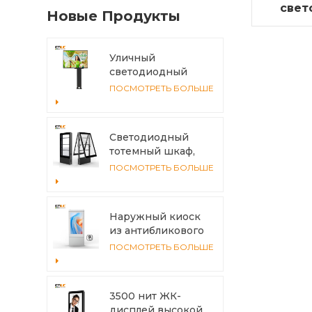
свет
Новые Продукты
боко
для 
Уличный
светодиодный
рекламный щит
ПОСМОТРЕТЬ БОЛЬШЕ
4x3 м IP56
Светодиодный
тотемный шкаф,
алюминиевый
ПОСМОТРЕТЬ БОЛЬШЕ
профиль,
антикоррозийный,
с системой
Наружный киоск
охлаждения
из антибликового
стекла с
ПОСМОТРЕТЬ БОЛЬШЕ
мультисенсорным
экраном
3500 нит ЖК-
дисплей высокой