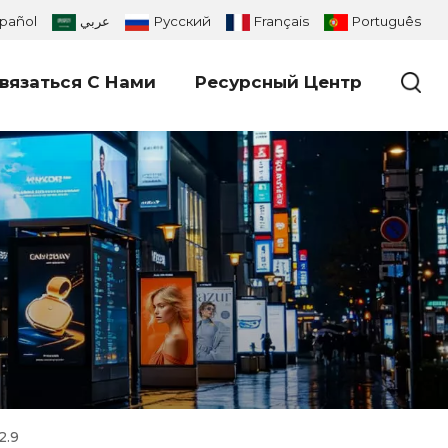
pañol
عربي
Русский
Français
Português
вязаться С Нами
Ресурсный Центр
2.9