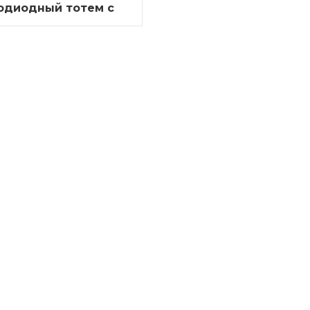
одиодный тотем с
вым открыванием
наружной рекламы