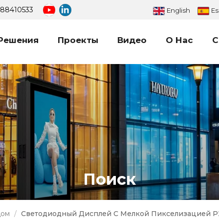
688410533
English
Es
Решения
Проекты
Видео
О Нас
С
Большой Светодиодный Рекламный Щит
Наружный Светодиодный Цифровой Рекламный Щит
Поиск
ом
/
Светодиодный Дисплей С Мелкой Пикселизацией P