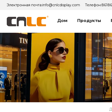
Электронная почта:
info@cnlcdisplay.com
Телефон:
8618
Дом
Продукты
Д