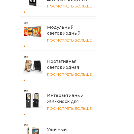
яркости для
ПОСМОТРЕТЬ БОЛЬШЕ
использования
вне помещений с
алюминиевым
Модульный
корпусом и
светодиодный
теплоотводом
дисплей из
ПОСМОТРЕТЬ БОЛЬШЕ
алюминия для
улицы – легко
соединяется,
Портативная
подходит для
светодиодная
установки любого
уличная вывеска с
ПОСМОТРЕТЬ БОЛЬШЕ
размера
аккумулятором |
Высокояркий
дисплей IP65 для
Интерактивный
розничной
ЖК-киоск для
торговли и
наружных
ПОСМОТРЕТЬ БОЛЬШЕ
мероприятий
приложений,
алюминиевая
конструкция.
Уличный